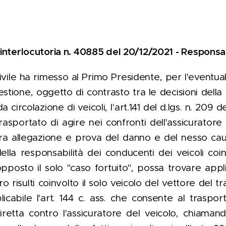
interlocutoria n. 40885 del 20/12/2021 - Responsabi
vile ha rimesso al Primo Presidente, per l'eventua
estione, oggetto di contrasto tra le decisioni della
 circolazione di veicoli, l'art.141 del d.lgs. n. 209 d
rasportato di agire nei confronti dell'assicuratore
era allegazione e prova del danno e del nesso cau
lla responsabilità dei conducenti dei veicoli coinvo
posto il solo "caso fortuito", possa trovare appl
tro risulti coinvolto il solo veicolo del vettore del
plicabile l'art. 144 c. ass. che consente al traspo
retta contro l'assicuratore del veicolo, chiaman