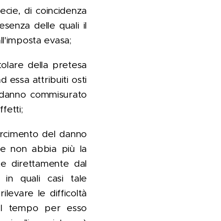
ecie, di coincidenza
esenza delle quali il
ll'imposta evasa;
itolare della pretesa
 essa attribuiti osti
l danno commisurato
fetti;
sarcimento del danno
ne non abbia più la
te direttamente dal
 in quali casi tale
ilevare le difficoltà
e il tempo per esso