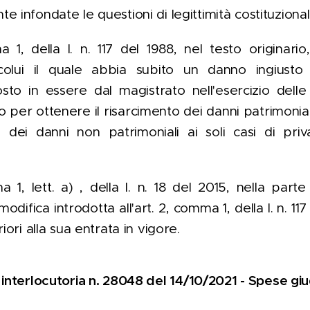
 infondate le questioni di legittimità costituzional
a 1, della l. n. 117 del 1988, nel testo originario
lui il quale abbia subito un danno ingiusto
o in essere dal magistrato nell'esercizio delle
o per ottenere il risarcimento dei danni patrimonial
ità dei danni non patrimoniali ai soli casi di pri
a 1, lett. a) , della l. n. 18 del 2015, nella par
odifica introdotta all'art. 2, comma 1, della l. n. 117 
iori alla sua entrata in vigore.
interlocutoria n. 28048 del 14/10/2021 - Spese giudiz