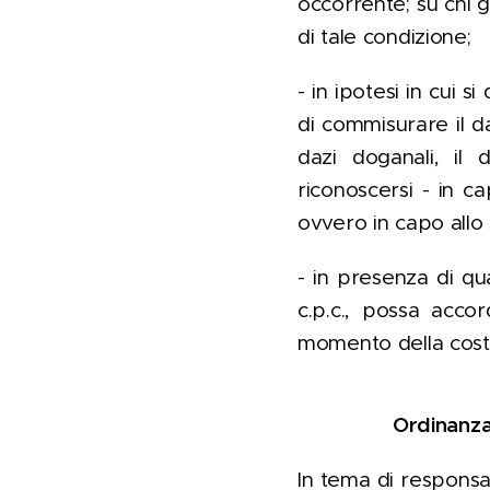
occorrente; su chi gr
di tale condizione;
- in ipotesi in cui s
di commisurare il da
dazi doganali, il
riconoscersi - in c
ovvero in capo allo 
- in presenza di qua
c.p.c., possa accor
momento della costi
Ordinanza 
In tema di responsabi