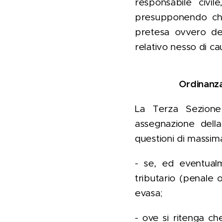
responsabile civil
presupponendo che
pretesa ovvero del
relativo nesso di cau
Ordinanza
La Terza Sezione 
assegnazione della
questioni di massim
- se, ed eventualm
tributario (penale 
evasa;
- ove si ritenga che