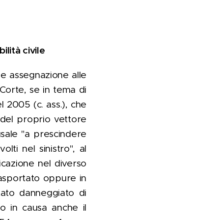
lità civile
le assegnazione alle
 Corte, se in tema di
el 2005 (c. ass.), che
 del proprio vettore
sale "a prescindere
lti nel sinistro", al
icazione nel diverso
 trasportato oppure in
rtato danneggiato di
do in causa anche il