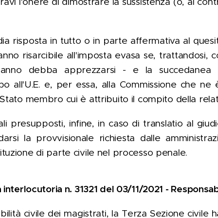
avi l'onere di dimostrare la sussistenza (o, al contr
i dia risposta in tutto o in parte affermativa al quesit
nno risarcibile all'imposta evasa se, trattandosi, 
 danno debba apprezzarsi - e la succedanea pr
apo all'U.E. e, per essa, alla Commissione che ne
Stato membro cui è attribuito il compito della relat
li presupposti, infine, in caso di translatio al giudi
darsi la provvisionale richiesta dalle amministra
tuzione di parte civile nel processo penale.
interlocutoria n. 31321 del 03/11/2021 - Responsabil
lità civile dei magistrati, la Terza Sezione civile h