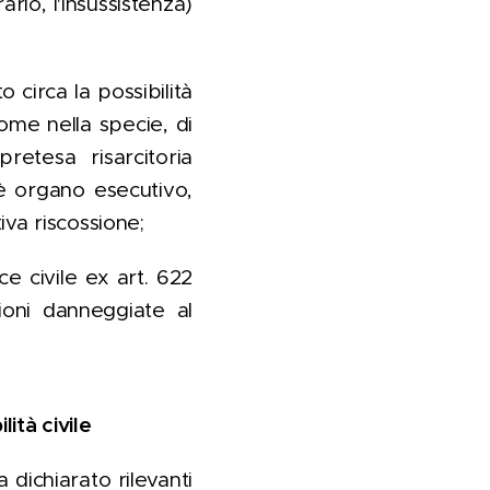
ario, l'insussistenza)
o circa la possibilità
come nella specie, di
etesa risarcitoria
 è organo esecutivo,
iva riscossione;
ce civile ex art. 622
zioni danneggiate al
ità civile
a dichiarato rilevanti