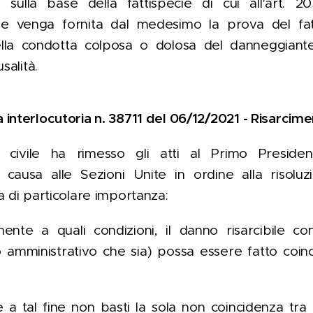
e, sulla base della fattispecie di cui all'art. 2
 venga fornita dal medesimo la prova del fatto
la condotta colposa o dolosa del danneggiante
salità.
 interlocutoria n. 38711 del 06/12/2021 - Risarcim
civile ha rimesso gli atti al Primo Presiden
 causa alle Sezioni Unite in ordine alla risoluz
a di particolare importanza:
ente a quali condizioni, il danno risarcibile con
o amministrativo che sia) possa essere fatto coin
 a tal fine non basti la sola non coincidenza tra a