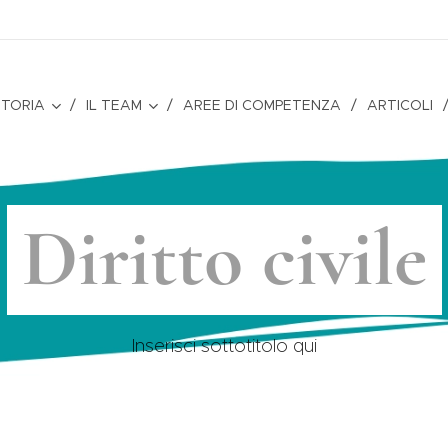
STORIA
IL TEAM
AREE DI COMPETENZA
ARTICOLI
Diritto civile
Inserisci sottotitolo qui